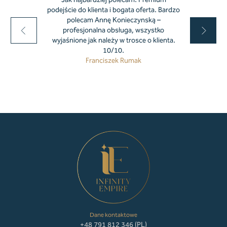
Jak najbardziej polecam. Premium
podejście do klienta i bogata oferta. Bardzo
polecam Annę Konieczynską –
profesjonalna obsługa, wszystko
wyjaśnione jak należy w trosce o klienta.
10/10.
Franciszek Rumak
Dane kontaktowe
+48 791 812 346 (PL)