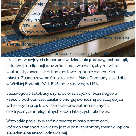
Emiratów stawiają w transporcie publicznym.
Miasto opracowuje program wdrożenia kolejnych, dwóch nowych,
futurystycznych systemów transportu. Zarząd Dróg i Transportu
Dubaju (RTA) ogłosił wdrożenie dwóch projektów
w nadchodzącym pięcioleciu. Będą to bezzałogowe autobusy
szynowe oraz szybkie, bezzałogowe kapsuły podróżnicze, zasilane
energią słoneczną.
Dubajska firma RTA współpracuje z najlepszymi inżynierami świata
oraz innowacyjnymi ekspertami w dziedzinie podróży, technologii,
sztucznej inteligencji oraz źródeł odnawialnych, aby rozwijać
zautomatyzowane sieci transportowe, zgodnie planem Eko-
miasta. Zaangażowane firmy to Urban-Mass Company z siedzibą
w Wielkiej Brytanii i RAIL BUS Inc. z siedzibą w USA.
Bezzałogowe autobusy szynowe oraz szybkie, bezzałogowe
kapsuły podróżnicze, zasilane energią słoneczną dołączą do już
wdrażanych projektów: samochodów autonomicznych,
elektrycznych inteligentnych łodzi i latających taksówek.
Wszystkie projekty wspólnie tworzą miasto przyszłości,
którego transport publiczny jest w pełni zautomatyzowany i opiera
się jedynie na energii odnawialnej.