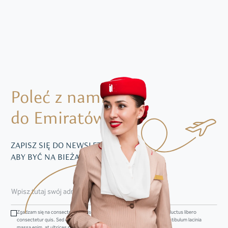
Poleć z nami
do Emiratów
ZAPISZ SIĘ DO NEWSLETTERA,
ABY BYĆ NA BIEŻĄCO Z NASZĄ OFERTĄ
Zgadzam się na consectetur adipiscing elit. Sed convallis dapibus mi, ac luctus libero
consectetur quis. Sed et mi dictum, vestibulum augue ut, feugiat dui. Vestibulum lacinia
massa enim, at ultrices risus imperdiet venenatis.