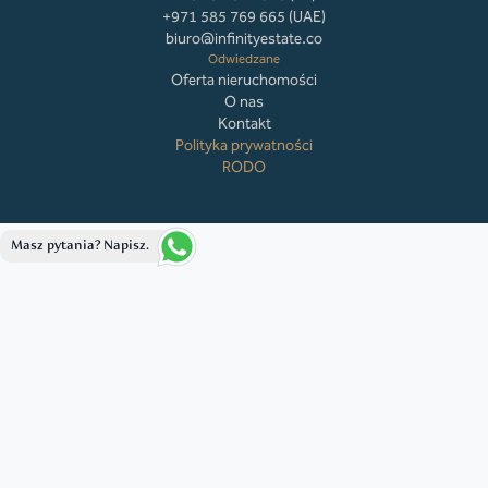
+971 585 769 665 (UAE)
biuro@infinityestate.co
Odwiedzane
Oferta nieruchomości
O nas
Kontakt
Polityka prywatności
RODO
Masz pytania? Napisz.