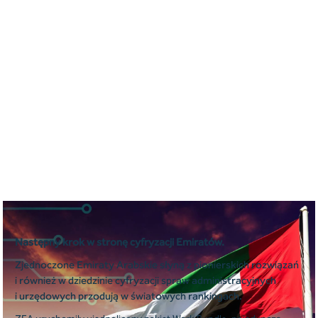
Następny krok w stronę cyfryzacji Emiratów.
Zjednoczone Emiraty Arabskie słyną z pionierskich rozwiązań
i również w dziedzinie cyfryzacji spraw administracyjnych
i urzędowych przodują w światowych rankingach.