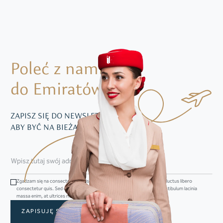
Poleć z nami
do Emiratów
ZAPISZ SIĘ DO NEWSLETTERA,
ABY BYĆ NA BIEŻĄCO Z NASZĄ OFERTĄ
Zgadzam się na consectetur adipiscing elit. Sed convallis dapibus mi, ac luctus libero
consectetur quis. Sed et mi dictum, vestibulum augue ut, feugiat dui. Vestibulum lacinia
massa enim, at ultrices risus imperdiet venenatis.