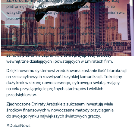
ZEA uruchomiły ujednolicony pakiet Work Bundle, pojedynczą
platformę dla wszystkich firm, mającą na celu usprawnienie
wszystkich usług związanych z zatrudnianiem i odnawianiem wiz
pracowniczych.
Procedury pięciu władz federalnych i lokalnych administracji
zostały połączone w jedną, nowoczesną platformę.
Dr Abdulrahman Awar, Minister Zasobów Ludzkich i Emiratyzacji
w rządzie Zjednoczonych Emiratów Arabskich, powiedział,
że nowa platforma usprawni, ułatwi i przyspieszy procesy
wewnętrzne działających i powstających w Emiratach firm.
Dzięki nowemu systemowi zredukowana zostanie ilość biurokracji
na rzecz cyfrowych rozwiązań i szybkiej komunikacji. To kolejny
duży krok w stronę nowoczesnego, cyfrowego świata, mający
na celu przyciągnięcie prężnych start-upów i wielkich
przedsiębiorstw.
Zjednoczone Emiraty Arabskie z sukcesem inwestują wiele
środków finansowych w nowoczesne metody przyciągania
do swojego rynku największych światowych graczy.
#DubaiNews