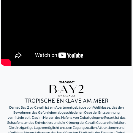
TROPISCHE ENKLAVE AM MEER
Damac Bay 2 by Cavalli ist ein Apartmentgebäude von Weltklasse, das den
Bewohnern das Gefühl einer abgeschiedenen Oase der Entspannung
vermitteln soll. Das im Herzen des Hafens von Dubai gelegene Resort ist das
Schaufenster des Entwicklers und die Krönung der Cavalli Couture Kollektion.
Die einzigartige Lage ermöglicht uns den Zugang zu allen Attraktionen und
täglichen Veranstaltungen des luxuriösesten Stadtteils der Emirate - Dubai