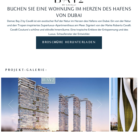
BUCHEN SIE EINE WOHNUNG IM HERZEN DES HAFENS
VON DUBAI
Damac Bay 2 by Cavalli ist ein exotischer Ruf der Natur im Herzen des Hafens von Dubai. Ein von der Natur
und den Tropen inspiriertes Superluxus-Apartmenthaus am Meer. Signiert von der Marke Roberto Cavalli.
Cavalli Couture's schöne und stilvolle Innenräume. Eine tropische Enklave der Entspannung und des
Luxus. Schaufenster der Entwickler.
BROSCHÜRE HERUNTERLADEN
PROJEKT-GALERIE:
Slide 3 of 10.