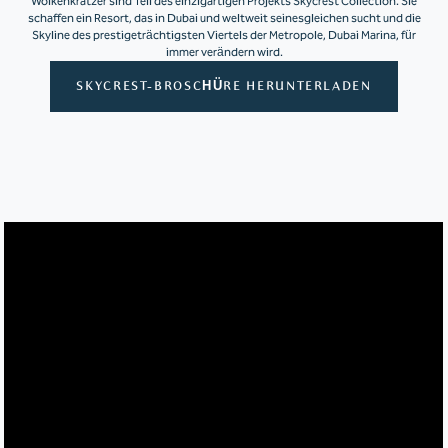
Wolkenkratzer sind Teil des einzigartigen Projekts Skycrest Collection. Sie
schaffen ein Resort, das in Dubai und weltweit seinesgleichen sucht und die
Skyline des prestigeträchtigsten Viertels der Metropole, Dubai Marina, für
immer verändern wird.
SKYCREST-BROSCHÜRE HERUNTERLADEN