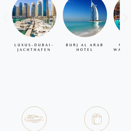
LUXUS-DUBAI-
BURJ AL ARAB
MAL
JACHTHAFEN
HOTEL
WASSE