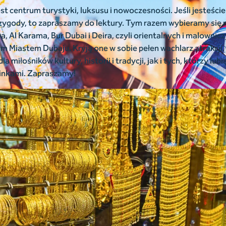
 centrum turystyki, luksusu i nowoczesności. Jeśli jesteście
ygody, to zapraszamy do lektury. Tym razem wybieramy się 
wa, Al Karama, Bur Dubai i Deira, czyli orientalnych i malownic
 Miastem Dubaju. Kryją one w sobie pełen wachlarz atrakcji
a miłośników kultury, historii i tradycji, jak i tych, którzy lub
inkami. Zapraszamy!