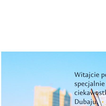
Witajcie po
specjalnie
ciekawostk
Dubaju.