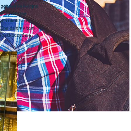
 gotowi na kolejne
na wycieczkę
zych okolicach,
. Znajdziemy tam
ią zaskoczyć się