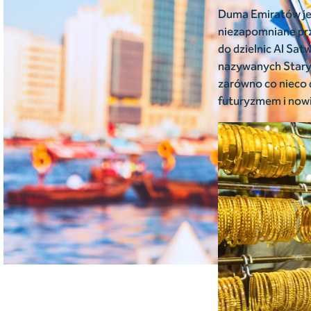
Duma Emiratów jest
niezapomniane prz
do dzielnic Al Sat
nazywanych Starym
zarówno co nieco dl
futuryzmem i now