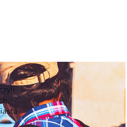
czyli
ch,
iasta