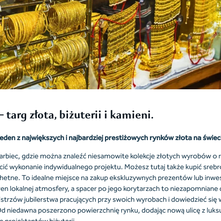
 targ złota, biżuterii
i kamieni.
eden z największych i najbardziej prestiżowych rynków złota na świec
arbiec, gdzie można znaleźć niesamowite kolekcje złotych wyrobów o 
ecić wykonanie indywidualnego projektu. Możesz tutaj także kupić srebr
hetne. To idealne miejsce na zakup ekskluzywnych prezentów lub inwe
łen lokalnej atmosfery, a spacer po jego korytarzach to niezapomniane
trzów jubilerstwa pracujących przy swoich wyrobach i dowiedzieć się w
 Od niedawna poszerzono powierzchnię rynku, dodając nową ulicę z lu