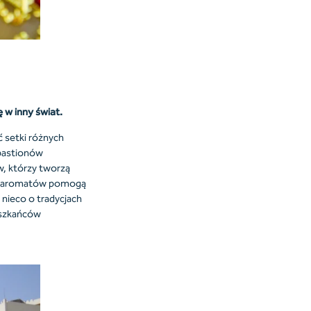
 w inny świat.
 setki różnych
 bastionów
, którzy tworzą
ści aromatów pomogą
nieco o tradycjach
ieszkańców