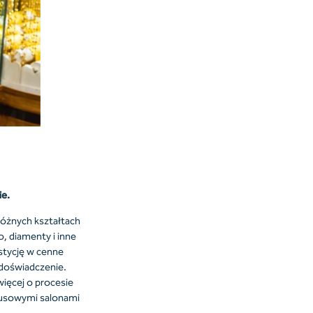
ie.
różnych kształtach
o, diamenty i inne
stycję w cenne
 doświadczenie.
ięcej o procesie
ksusowymi salonami