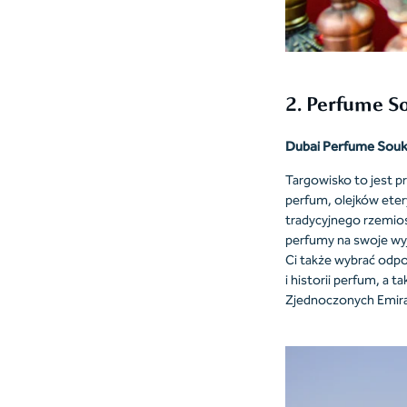
2. Perfume S
Dubai Perfume Souk to
Targowisko to jest p
perfum, olejków eter
tradycyjnego rzemio
perfumy na swoje wy
Ci także wybrać odpo
i historii perfum, a
Zjednoczonych Emira