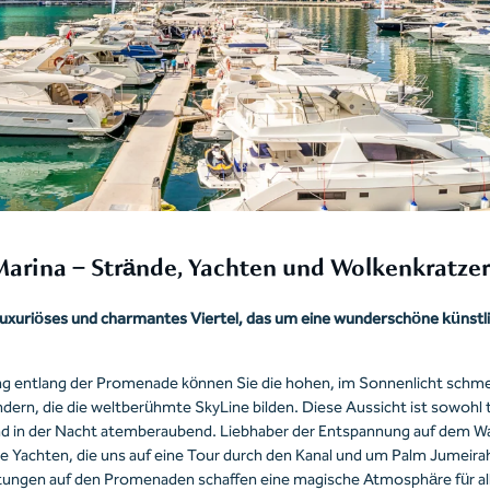
arina – Strände, Yachten und Wolkenkratzer
n luxuriöses und charmantes Viertel, das um eine wunderschöne künst
ng entlang der Promenade können Sie die hohen, im Sonnenlicht schm
ern, die die weltberühmte SkyLine bilden. Diese Aussicht ist sowohl t
 in der Nacht atemberaubend. Liebhaber der Entspannung auf dem Was
se Yachten, die uns auf eine Tour durch den Kanal und um Palm Jumeir
ungen auf den Promenaden schaffen eine magische Atmosphäre für alle