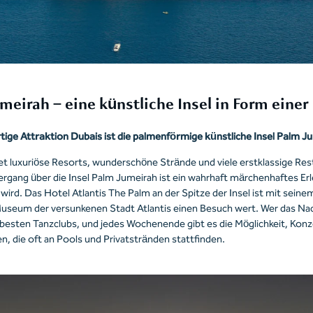
meirah – eine künstliche Insel in Form einer
rtige Attraktion Dubais ist die palmenförmige künstliche Insel Palm J
tet luxuriöse Resorts, wunderschöne Strände und viele erstklassige Re
ergang über die Insel Palm Jumeirah ist ein wahrhaft märchenhaftes Erl
 wird. Das Hotel Atlantis The Palm an der Spitze der Insel ist mit seine
eum der versunkenen Stadt Atlantis einen Besuch wert. Wer das Nach
 besten Tanzclubs, und jedes Wochenende gibt es die Möglichkeit, Konz
n, die oft an Pools und Privatstränden stattfinden.