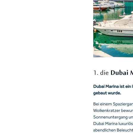
1. die
Dubai M
Dubai Marina ist ei
gebaut wurde.
Bei einem Spazierga
Wolkenkratzer bewund
Sonnenuntergang und
Dubai Marina luxuriö
abendlichen Beleucht