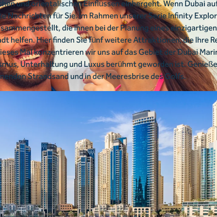
chen und orientalischen Einflüssen einhergeht. Wenn Dubai auf
ute Nachrichten für Sie. Im Rahmen unserer Serie Infinity Explo
sammengestellt, die Ihnen bei der Planung eines einzigartigen
dt helfen. Hier finden Sie fünf weitere Attraktionen, die Ihre 
ses Mal konzentrieren wir uns auf das Gebiet der Dubai Marin
smus, Unterhaltung und Luxus berühmt geworden ist. Genießen 
menden Strandsand und in der Meeresbrise des Golfs.