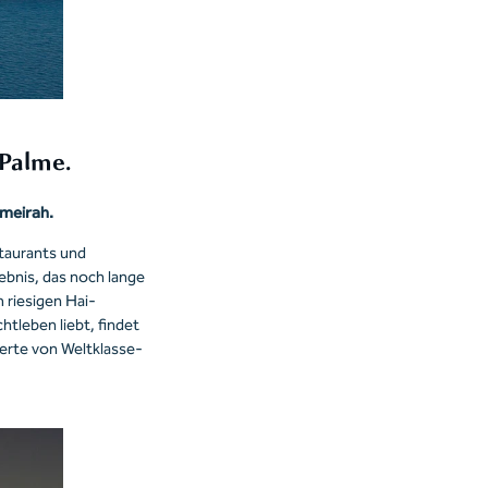
 Palme.
umeirah.
staurants und
ebnis, das noch lange
m riesigen Hai-
tleben liebt, findet
erte von Weltklasse-