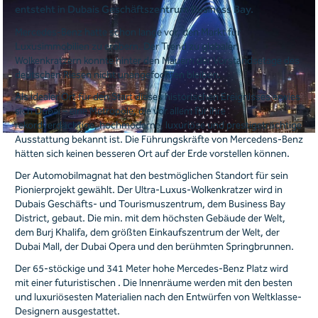
entsteht in Dubais Geschäftszentrum Business Bay.
Mercedes-Benz hatte schon lange vor, den Markt für
Luxusimmobilien zu erobern. Der Trend zu globalen
Wolkenkratzern konnte hinter den Mauern der Vorstandsetage des
deutschen Riesen nicht unangefochten bleiben.
Als idealer Ort für den Start dieses historischen Ereignisses erwies
sich Dubai – eine Metropole, die vor allem für ihre
rekordverdächtige, hochmoderne, luxuriöse und prestigeträchtige
Ausstattung bekannt ist. Die Führungskräfte von Mercedens-Benz
hätten sich keinen besseren Ort auf der Erde vorstellen können.
Der Automobilmagnat hat den bestmöglichen Standort für sein
Pionierprojekt gewählt. Der Ultra-Luxus-Wolkenkratzer wird in
Dubais Geschäfts- und Tourismuszentrum, dem Business Bay
District, gebaut. Die min. mit dem höchsten Gebäude der Welt,
dem Burj Khalifa, dem größten Einkaufszentrum der Welt, der
Dubai Mall, der Dubai Opera und den berühmten Springbrunnen.
Der 65-stöckige und 341 Meter hohe Mercedes-Benz Platz wird
mit einer futuristischen . Die Innenräume werden mit den besten
und luxuriösesten Materialien nach den Entwürfen von Weltklasse-
Designern ausgestattet.