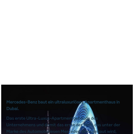
Mercedes-Benz baut ein ultraluxuriöses Apartmenthaus in
Dubai.
Das erste Ultra-Luxus-Apartmentgebäude des
Unternehmens und damit das erste der Welt, das unter der
Marke des Automobilriesen Mercedes-Benz gebaut wird,