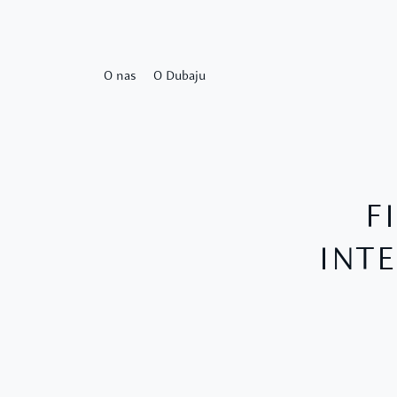
O nas
O Dubaju
F
INTE