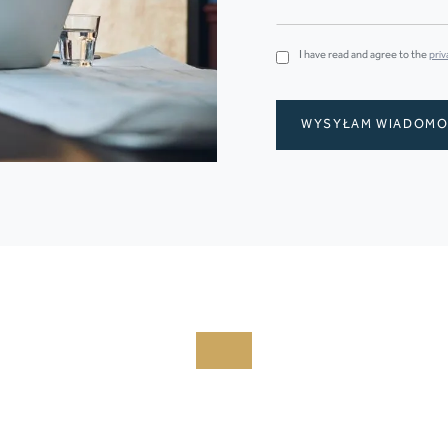
I have read and agree to the
priv