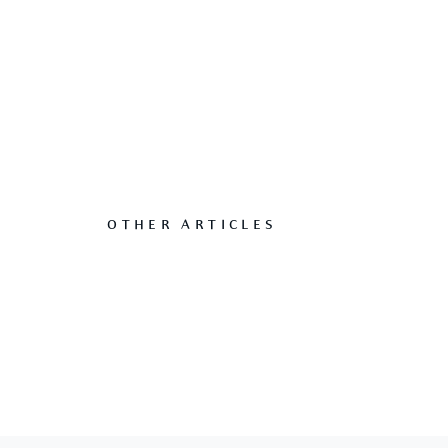
#DIGITAL-DUBAI
SELFIESHOT: BURJ KHALI
OTHER ARTICLES