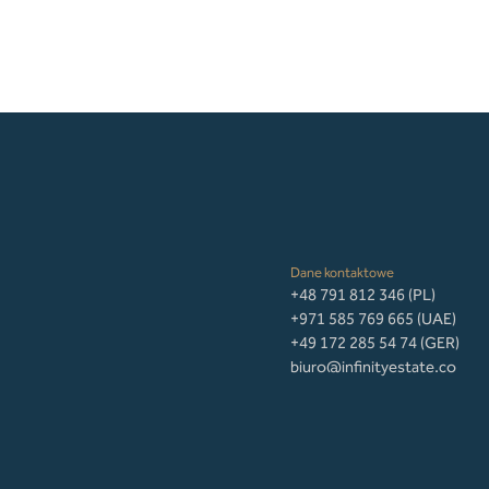
Dane kontaktowe
+48 791 812 346 (PL)
+971 585 769 665 (UAE)
+49 172 285 54 74 (GER)
biuro@infinityestate.co