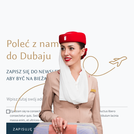
Poleć z nami
do Dubaju
ZAPISZ SIĘ DO NEWSLETTERA,
ABY BYĆ NA BIEŻĄCO Z NASZĄ OFERTĄ
Zgadzam się na consectetur adipiscing elit. Sed convallis dapibus mi, ac luctus libero
consectetur quis. Sed et mi dictum, vestibulum augue ut, feugiat dui. Vestibulum lacinia
massa enim, at ultrices risus imperdiet venenatis.