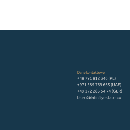
Dane kontaktowe
+48 791 812 346 (PL)
+971 585 769 665 (UAE)
+49 172 285 54 74 (GER)
biuro@infinityestate.co