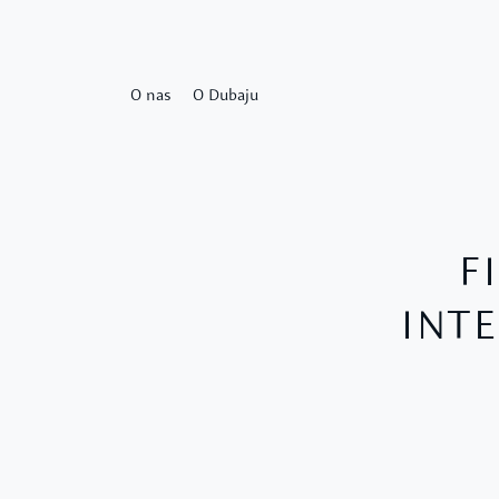
O nas
O Dubaju
F
INTE