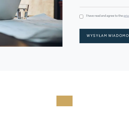
I have read and agree to the
priv