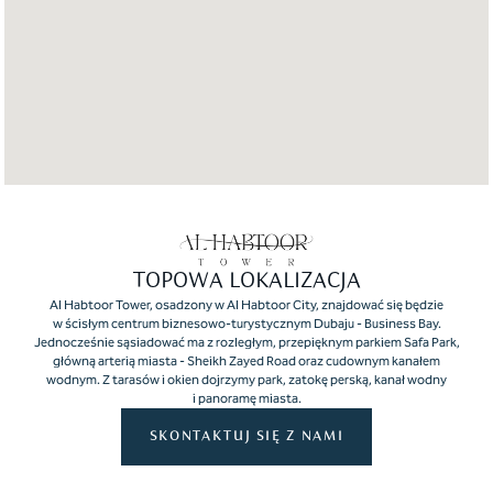
TOPOWA LOKALIZACJA
Al Habtoor Tower, osadzony w Al Habtoor City, znajdować się będzie
w ścisłym centrum biznesowo-turystycznym Dubaju - Business Bay.
Jednocześnie sąsiadować ma z rozległym, przepięknym parkiem Safa Park,
główną arterią miasta - Sheikh Zayed Road oraz cudownym kanałem
wodnym. Z tarasów i okien dojrzymy park, zatokę perską, kanał wodny
i panoramę miasta.
SKONTAKTUJ SIĘ Z NAMI