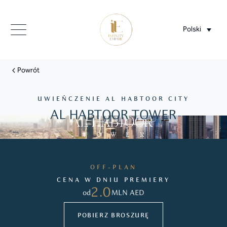
Polski
Powrót
UWIEŃCZENIE AL HABTOOR CITY
AL HABTOOR TOWER
OFF-PLAN
CENA W DNIU PREMIERY
2.0
od
MLN AED
POBIERZ BROSZURĘ