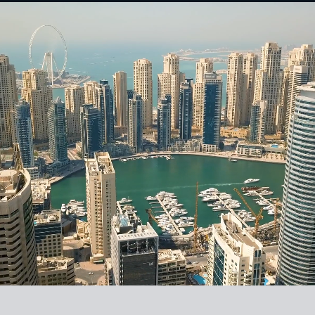
POZNAJ WSZYSTKIE DOSTĘPNE NIERUCHOMOŚCI
MERIVA BY
PASSO BY
SOBHA
SOBHA
ELLINGTON
BEYOND
YACHTSIDE
PRISTINE
MARINA
BEACH
RESIDENCES
RESIDENCES