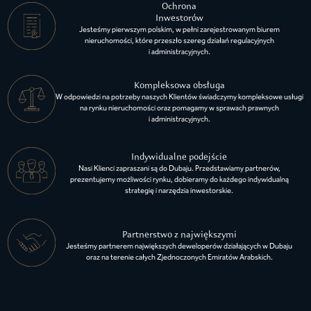
Ochrona
Inwestorów
Jesteśmy pierwszym polskim, w pełni zarejestrowanym biurem
nieruchomości, które przeszło szereg działań regulacyjnych
i administracyjnych.
Kompleksowa obsługa
W odpowiedzi na potrzeby naszych Klientów świadczymy kompleksowe usługi
na rynku nieruchomości oraz pomagamy w sprawach prawnych
i administracyjnych.
Indywidualne podejście
Nasi Klienci zapraszani są do Dubaju. Przedstawiamy partnerów,
prezentujemy możliwości rynku, dobieramy do każdego indywidualną
strategię i narzędzia inwestorskie.
Partnerstwo z największymi
Jesteśmy partnerem największych deweloperów działających w Dubaju
oraz na terenie całych Zjednoczonych Emiratów Arabskich.