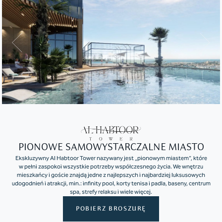
PIONOWE SAMOWYSTARCZALNE MIASTO
Ekskluzywny Al Habtoor Tower nazywany jest „pionowym miastem”, które
w pełni zaspokoi wszystkie potrzeby współczesnego życia. We wnętrzu
mieszkańcy i goście znajdą jedne z najlepszych i najbardziej luksusowych
udogodnień i atrakcji, min.: infinity pool, korty tenisa i padla, baseny, centrum
spa, strefy relaksu i wiele więcej.
POBIERZ BROSZURĘ