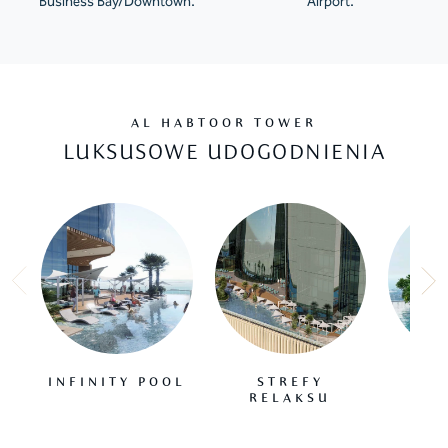
Business Bay/Downtown.
Airport.
AL HABTOOR TOWER
LUKSUSOWE UDOGODNIENIA
INFINITY POOL
STREFY
B
RELAKSU