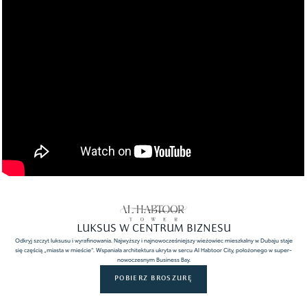
LUKSUS W CENTRUM BIZNESU
Odkryj szczyt luksusu i wyrafinowania. Najwyższy i najnowocześniejszy wieżowiec mieszkalny w Dubaju staje
się częścią „miasta w mieście”. Wspaniała architektura ukryta w sercu Al Habtoor City, położonego w super-
nowoczesnym Business Bay.
POBIERZ BROSZURĘ