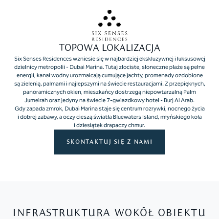
TOPOWA LOKALIZACJA
Six Senses Residences wzniesie się w najbardziej ekskluzywnej i luksusowej
dzielnicy metropolii - Dubai Marina. Tutaj złociste, słoneczne plaże są pełne
energii, kanał wodny urozmaicają cumujące jachty, promenady ozdobione
są zielenią, palmami i najlepszymi na świecie restauracjami. Z przepięknych,
panoramicznych okien, mieszkańcy dostrzegą niepowtarzalną Palm
Jumeirah oraz jedyny na świecie 7-gwiazdkowy hotel - Burj Al Arab.
Gdy zapada zmrok, Dubai Marina staje się centrum rozrywki, nocnego życia
i dobrej zabawy, a oczy cieszą światła Bluewaters Island, młyńskiego koła
i dziesiątek drapaczy chmur.
SKONTAKTUJ SIĘ Z NAMI
INFRASTRUKTURA WOKÓŁ OBIEKTU