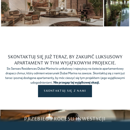
Slide 6 of 12.
SKONTAKTUJ SIĘ JUŻ TERAZ, BY ZAKUPIĆ LUKSUSOWY
APARTAMENT W TYM WYJĄTKOWYM PROJEKCIE.
Six Senses Residences Dubai Marina to unikatowy i najwyższy na świecie apartamentowy
drapacz chmur, który odmieni wizerunek Dubai Marina na zawsze. Skontaktuj się z nami już
teraz i poznaj dostępne apartamenty, by móc cieszyć się tym projektem i jego wyjątkowymi
udogodnieniami.
Nie przegap tej wyjątkowej okazji.
SKONTAKTUJ SIĘ Z NAMI
PRZEBIEG PROCESU INWESTYCJI