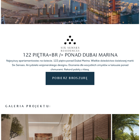
122 PIĘTRA<BR /> PONAD DUBAI MARINA
Najwyższy apartamentowiec na świecie. 122 piętra ponad Dubai Marina. Wielkie dziedzictwo światowej marki
Six Senses. Arcydzieło wizjonerskiego designu. Doznania dla wszystkich zmysłów w luksusie ponad
chmurami. Rekord pobity z klasą.
POBIERZ BROSZURĘ
GALERIA PROJEKTU: