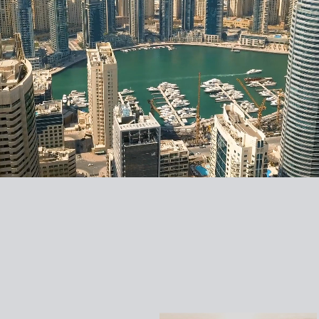
MERIVA BY
PASSO BY
SOBHA
SOBHA
ELLINGTON
BEYOND
YACHTSIDE
PRISTINE
MARINA
BEACH
RESIDENCES
RESIDENCES