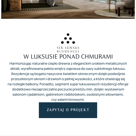
W LUKSUSIE PONAD CHMURAMI
Harmonizując naturalne ciepło drewna z eleganckim urokiem metalicznych
detali, wyrafinowana paleta wnętrz zaprasza do oazy subtelnego luksusu.
Rezydencje są bogato nasycone światłem słonecznym dzięki podwójnie
przeszklonym oknom i drzwiom o pełnej wysokości, a które otwierają się
na rozległe balkony. Ponadto, segment super luksusowych rezydencji oferuje
dodatkowo niezaprzeczalne poczucie prestiżu min. dzięki: wystawnym
salonom i jadalniom, gabinetom i bibliotekom, osobistymi siłowniami,
czy salami kinowymi.
ZAPYTAJ O PROJEKT