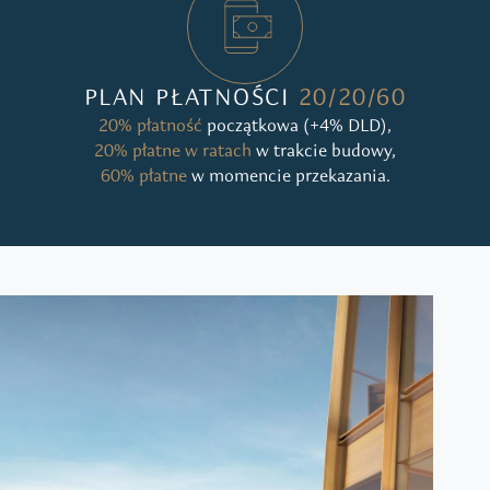
PLAN PŁATNOŚCI
20/20/60
20% płatność
początkowa (+4% DLD),
20% płatne w ratach
w trakcie budowy,
60% płatne
w momencie przekazania.