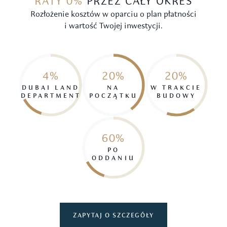
RATY 0%
PRZEZ CAŁY OKRES
Rozłożenie kosztów w oparciu o plan płatności
i wartość Twojej inwestycji.
4%
20%
20%
DUBAI LAND
NA
W TRAKCIE
DEPARTMENT
POCZĄTKU
BUDOWY
60%
PO
ODDANIU
ZAPYTAJ O SZCZEGÓŁY