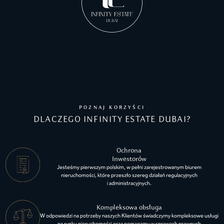
POZNAJ KORZYŚCI
DLACZEGO INFINITY ESTATE DUBAI?
Ochrona
Inwestorów
Jesteśmy pierwszym polskim, w pełni zarejestrowanym biurem
nieruchomości, które przeszło szereg działań regulacyjnych
i administracyjnych.
Kompleksowa obsługa
W odpowiedzi na potrzeby naszych Klientów świadczymy kompleksowe usługi
na rynku nieruchomości oraz pomagamy w sprawach prawnych