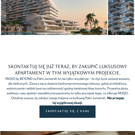
Slide 7 of 8.
SKONTAKTUJ SIĘ JUŻ TERAZ, BY ZAKUPIĆ LUKSUSOWY
APARTAMENT W TYM WYJĄTKOWYM PROJEKCIE.
PASSO by BEYOND na Palm Jumeirah to nie tylko rezydencja – to styl życia zarezerwowany
dla nielicznych. Zanurz się w świecie bezkompromisowego luksusu, gdzie architektura,
wykończenie i widoki tworzą codzienność godną światowej klasy kurortu. Prywatna plaża,
wellness-owy spokój i niezakłócone panoramy to tylko początek tego, co oferuje PASSO.
Ostatnia szansa, by zdobyć swoje miejsce na kultowej Palm Jumeirah.
Nie przegap
tej wyjątkowej okazji.
SKONTAKTUJ SIĘ Z NAMI