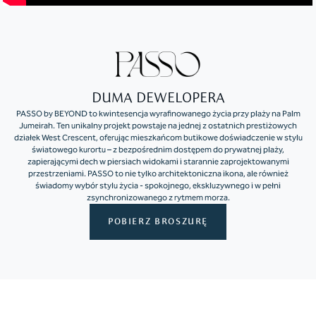
DUMA DEWELOPERA
PASSO by BEYOND to kwintesencja wyrafinowanego życia przy plaży na Palm
Jumeirah. Ten unikalny projekt powstaje na jednej z ostatnich prestiżowych
działek West Crescent, oferując mieszkańcom butikowe doświadczenie w stylu
światowego kurortu – z bezpośrednim dostępem do prywatnej plaży,
zapierającymi dech w piersiach widokami i starannie zaprojektowanymi
przestrzeniami. PASSO to nie tylko architektoniczna ikona, ale również
świadomy wybór stylu życia - spokojnego, ekskluzywnego i w pełni
zsynchronizowanego z rytmem morza.
POBIERZ BROSZURĘ