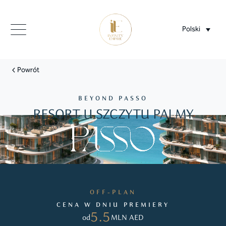
Polski
Powrót
BEYOND PASSO
RESORT U SZCZYTU PALMY
OFF-PLAN
CENA W DNIU PREMIERY
5.5
od
MLN AED