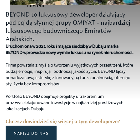
BEYOND to luksusowy deweloper działający
pod egidą słynnej grupy OMIYAT - najbardziej
luksusowego budowniczego Emiratów
Arabskich.
Uruchomiona w 2021 roku i mająca siedzibę w Dubaju marka
BEYOND wprowadza nowy wymiar luksusu na rynek nieruchomości.
Firma powstała z myślą o tworzeniu wyjątkowych przestrzeni, które
budzą emocje, inspirują i podnoszą jakość życia. BEYOND łączy
ponadczasową estetykę z innowacyjną funkcjonalnością, oferując
styl życia bez kompromisów.
Portfolio BEYOND obejmuje projekty ultra-premium
oraz wyselekcjonowane inwestycje w najbardziej prestiżowych
lokalizacjach Dubaju.
Chcesz dowiedzieć się więcej o tym deweloperze?
NAPISZ DO NAS