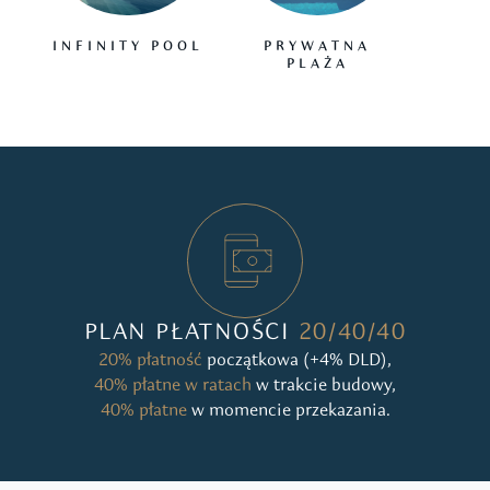
INFINITY POOL
PRYWATNA
B
PLAŻA
I 
RE
PLAN PŁATNOŚCI
20/40/40
20% płatność
początkowa (+4% DLD),
40% płatne w ratach
w trakcie budowy,
40% płatne
w momencie przekazania.