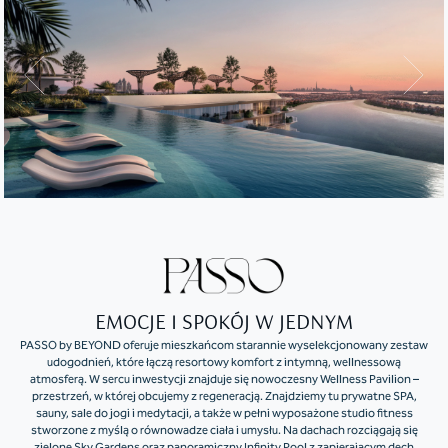
EMOCJE I SPOKÓJ W JEDNYM
PASSO by BEYOND oferuje mieszkańcom starannie wyselekcjonowany zestaw
udogodnień, które łączą resortowy komfort z intymną, wellnessową
atmosferą. W sercu inwestycji znajduje się nowoczesny Wellness Pavilion –
przestrzeń, w której obcujemy z regeneracją. Znajdziemy tu prywatne SPA,
sauny, sale do jogi i medytacji, a także w pełni wyposażone studio fitness
stworzone z myślą o równowadze ciała i umysłu. Na dachach rozciągają się
zielone Sky Gardens oraz panoramiczny Infinity Pool z zapierającym dech