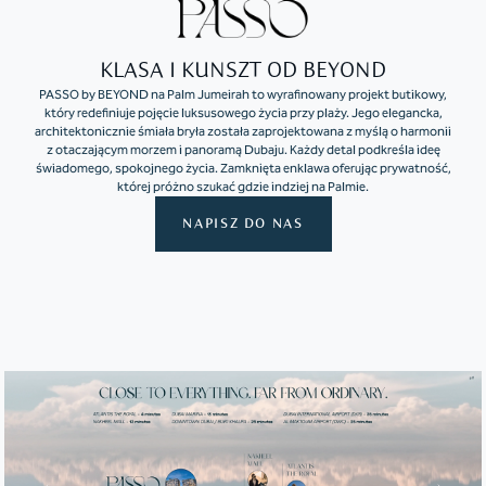
KLASA I KUNSZT OD BEYOND
PASSO by BEYOND na Palm Jumeirah to wyrafinowany projekt butikowy,
który redefiniuje pojęcie luksusowego życia przy plaży. Jego elegancka,
architektonicznie śmiała bryła została zaprojektowana z myślą o harmonii
z otaczającym morzem i panoramą Dubaju. Każdy detal podkreśla ideę
świadomego, spokojnego życia. Zamknięta enklawa oferując prywatność,
której próżno szukać gdzie indziej na Palmie.
NAPISZ DO NAS