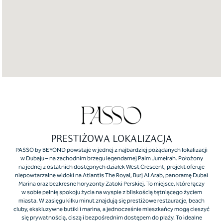
PRESTIŻOWA LOKALIZACJA
PASSO by BEYOND powstaje w jednej z najbardziej pożądanych lokalizacji
w Dubaju – na zachodnim brzegu legendarnej Palm Jumeirah. Położony
na jednej z ostatnich dostępnych działek West Crescent, projekt oferuje
niepowtarzalne widoki na Atlantis The Royal, Burj Al Arab, panoramę Dubai
Marina oraz bezkresne horyzonty Zatoki Perskiej. To miejsce, które łączy
w sobie pełnię spokoju życia na wyspie z bliskością tętniącego życiem
miasta. W zasięgu kilku minut znajdują się prestiżowe restauracje, beach
cluby, ekskluzywne butiki i marina, a jednocześnie mieszkańcy mogą cieszyć
się prywatnością, ciszą i bezpośrednim dostępem do plaży. To idealne