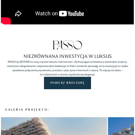
NIEZRÓWNANA INWESTYCJA W LUKSUS
PASSO by BEYOND to nowy wymiar luksusu nad morzem. Zachwycająca architektura, kameralne wnętrza,
resortowe udogodnienia i niepowtarzalna lokalizacja na Palm Jumeirah sprawiają, że ta inwestycja to rzadko
spotykane połączenie prywatności, prestiżu i stylu życia w harmonii z naturą. To więcej niż adres –
to codzienność w ikonie współczesnej elegancji.
POBIERZ BROSZURĘ
GALERIA PROJEKTU: