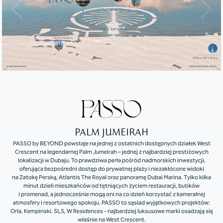
PALM JUMEIRAH
PASSO by BEYOND powstaje na jednej z ostatnich dostępnych działek West
Crescent na legendarnej Palm Jumeirah – jednej z najbardziej prestiżowych
lokalizacji w Dubaju. To prawdziwa perła pośród nadmorskich inwestycji,
oferująca bezpośredni dostęp do prywatnej plaży i niezakłócone widoki
na Zatokę Perską, Atlantis The Royal oraz panoramę Dubai Marina. Tylko kilka
minut dzieli mieszkańców od tętniących życiem restauracji, butików
i promenad, a jednocześnie mogą oni na co dzień korzystać z kameralnej
atmosfery i resortowego spokoju. PASSO to sąsiad wyjątkowych projektów:
Orla, Kempinski. SLS, W Residences - najbardziej luksusowe marki osadzają się
właśnie na West Crescent.