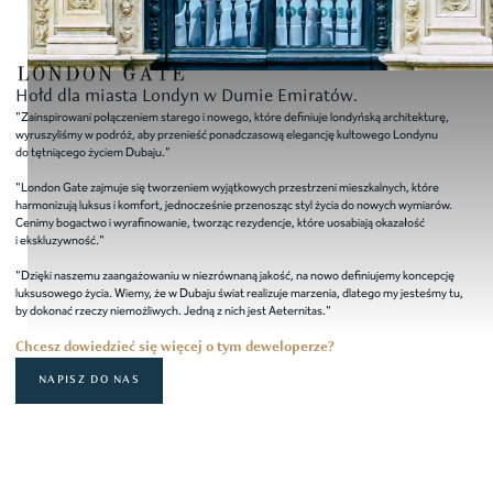
Hołd dla miasta Londyn w Dumie Emiratów.
"Zainspirowani połączeniem starego i nowego, które definiuje londyńską architekturę,
wyruszyliśmy w podróż, aby przenieść ponadczasową elegancję kultowego Londynu
do tętniącego życiem Dubaju."
"London Gate zajmuje się tworzeniem wyjątkowych przestrzeni mieszkalnych, które
harmonizują luksus i komfort, jednocześnie przenosząc styl życia do nowych wymiarów.
Cenimy bogactwo i wyrafinowanie, tworząc rezydencje, które uosabiają okazałość
i ekskluzywność."
"Dzięki naszemu zaangażowaniu w niezrównaną jakość, na nowo definiujemy koncepcję
luksusowego życia. Wiemy, że w Dubaju świat realizuje marzenia, dlatego my jesteśmy tu,
by dokonać rzeczy niemożliwych. Jedną z nich jest Aeternitas."
Chcesz dowiedzieć się więcej o tym deweloperze?
NAPISZ DO NAS