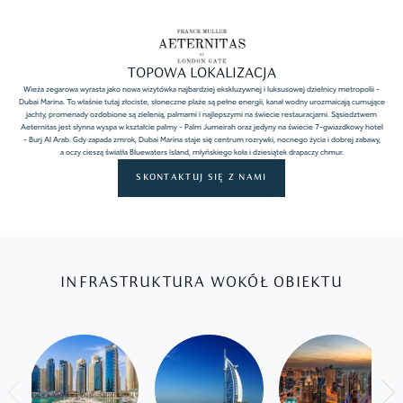
TOPOWA LOKALIZACJA
Wieża zegarowa wyrasta jako nowa wizytówka najbardziej ekskluzywnej i luksusowej dzielnicy metropolii -
Dubai Marina. To właśnie tutaj złociste, słoneczne plaże są pełne energii, kanał wodny urozmaicają cumujące
jachty, promenady ozdobione są zielenią, palmami i najlepszymi na świecie restauracjami. Sąsiedztwem
Aeternitas jest słynna wyspa w kształcie palmy - Palm Jumeirah oraz jedyny na świecie 7-gwiazdkowy hotel
- Burj Al Arab. Gdy zapada zmrok, Dubai Marina staje się centrum rozrywki, nocnego życia i dobrej zabawy,
a oczy cieszą światła Bluewaters Island, młyńskiego koła i dziesiątek drapaczy chmur.
SKONTAKTUJ SIĘ Z NAMI
INFRASTRUKTURA WOKÓŁ OBIEKTU