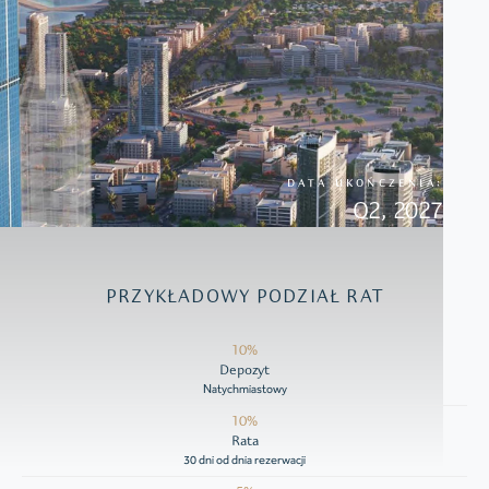
DATA UKOŃCZENIA:
Q2, 2027
PRZYKŁADOWY PODZIAŁ RAT
10%
Depozyt
Natychmiastowy
10%
Rata
30 dni od dnia rezerwacji