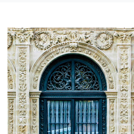
LONDYŃSKI PIONIER
LONDON GATE – ANGIELSKA
KLASA PRZENOSI SIĘ
DO EMIRATÓW.