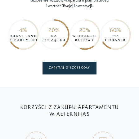
Rozłożenie kosztów w oparciu o plan płatności
i wartość Twojej inwestycji.
4%
20%
20%
60%
DUBAI LAND
NA
W TRAKCIE
PO
DEPARTMENT
POCZĄTKU
BUDOWY
ODDANIU
ZAPYTAJ O SZCZEGÓŁY
KORZYŚCI Z ZAKUPU APARTAMENTU
W AETERNITAS