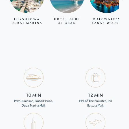
LUKSUSOWA
HOTEL BURJ
MALOWNICZY
DUBAI MARINA
AL ARAB
KANAŁ WODNY
10 MIN
12 MIN
Palm Jumeirah, Dubai Marina,
Mall of The Emirates, Ibn
Dubai Marina Mall.
Battuta Mall.