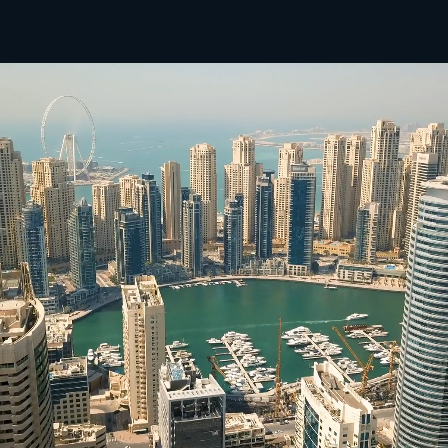
POZNAJ WSZYSTKIE DOSTĘPNE NIERUCHOMOŚCI
MERIVA BY
PASSO BY
SOBHA
SOBHA
ELLINGTON
BEYOND
YACHTSIDE
PRISTINE
MARINA
BEACH
RESIDENCES
RESIDENCES