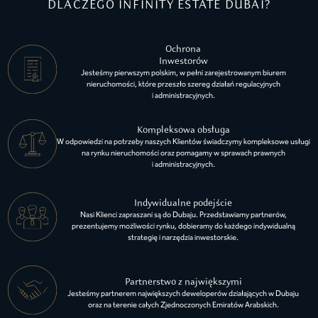
DLACZEGO INFINITY ESTATE DUBAI?
Ochrona
Inwestorów
Jesteśmy pierwszym polskim, w pełni zarejestrowanym biurem
nieruchomości, które przeszło szereg działań regulacyjnych
i administracyjnych.
Kompleksowa obsługa
W odpowiedzi na potrzeby naszych Klientów świadczymy kompleksowe usługi
na rynku nieruchomości oraz pomagamy w sprawach prawnych
i administracyjnych.
Indywidualne podejście
Nasi Klienci zapraszani są do Dubaju. Przedstawiamy partnerów,
prezentujemy możliwości rynku, dobieramy do każdego indywidualną
strategię i narzędzia inwestorskie.
Partnerstwo z największymi
Jesteśmy partnerem największych deweloperów działających w Dubaju
oraz na terenie całych Zjednoczonych Emiratów Arabskich.