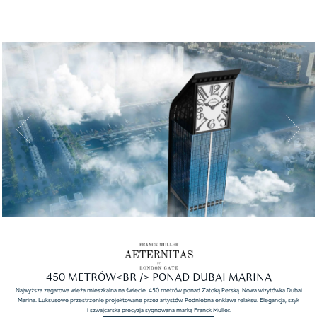
450 METRÓW<BR /> PONAD DUBAI MARINA
Najwyższa zegarowa wieża mieszkalna na świecie. 450 metrów ponad Zatoką Perską. Nowa wizytówka Dubai
Marina. Luksusowe przestrzenie projektowane przez artystów. Podniebna enklawa relaksu. Elegancja, szyk
i szwajcarska precyzja sygnowana marką Franck Muller.