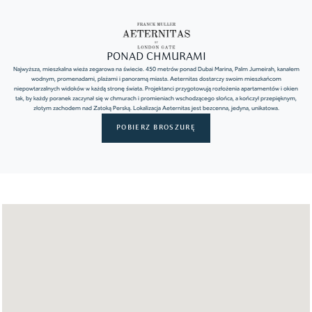
PONAD CHMURAMI
Najwyższa, mieszkalna wieża zegarowa na świecie. 450 metrów ponad Dubai Marina, Palm Jumeirah, kanałem
wodnym, promenadami, plażami i panoramą miasta. Aeternitas dostarczy swoim mieszkańcom
niepowtarzalnych widoków w każdą stronę świata. Projektanci przygotowują rozłożenia apartamentów i okien
tak, by każdy poranek zaczynał się w chmurach i promieniach wschodzącego słońca, a kończył przepięknym,
złotym zachodem nad Zatoką Perską. Lokalizacja Aeternitas jest bezcenna, jedyna, unikatowa.
POBIERZ BROSZURĘ