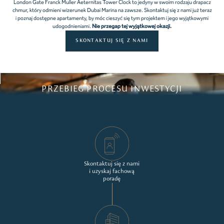
London Gate Franck Muller Aeternitas Tower Clock to jedyny w swoim rodzaju drapacz
chmur, który odmieni wizerunek Dubai Marina na zawsze. Skontaktuj się z nami już teraz
i poznaj dostępne apartamenty, by móc cieszyć się tym projektem i jego wyjątkowymi
udogodnieniami.
Nie przegap tej wyjątkowej okazji.
SKONTAKTUJ SIĘ Z NAMI
PRZEBIEG PROCESU INWESTYCJI
Skontaktuj się z nami
i uzyskaj fachową
poradę