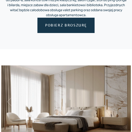
do paddl-a, sala koncertów muzyki klasycznej, salon cygar, stół do ping-ponga
i bilarda, miejsce zabaw dla dzieci, sala bankietowa i biblioteka. Przyjezdnych
witać będzie całodobowa obsługa valet parking oraz oddana swojej pracy
obsługa apartamentowca.
POBIERZ BROSZURĘ