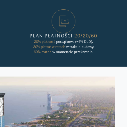
PLAN PŁATNOŚCI
20/20/60
20% płatność
początkowa (+4% DLD),
20% płatne w ratach
w trakcie budowy,
60% płatne
w momencie przekazania.