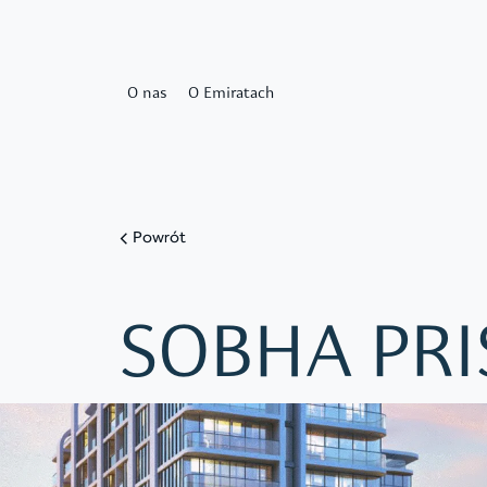
O nas
O Emiratach
Powrót
SOBHA PRI