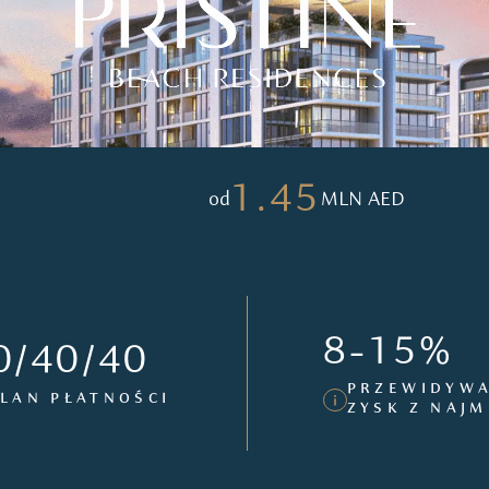
1.45
od
MLN AED
8-15%
0/40/40
PRZEWIDYW
LAN PŁATNOŚCI
ZYSK Z NAJ