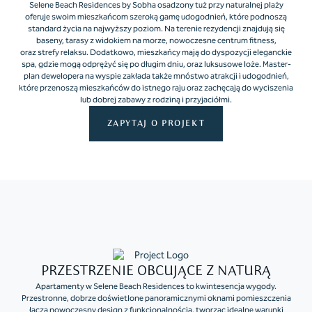
Selene Beach Residences by Sobha osadzony tuż przy naturalnej plaży
oferuje swoim mieszkańcom szeroką gamę udogodnień, które podnoszą
standard życia na najwyższy poziom. Na terenie rezydencji znajdują się
baseny, tarasy z widokiem na morze, nowoczesne centrum fitness,
oraz strefy relaksu. Dodatkowo, mieszkańcy mają do dyspozycji eleganckie
spa, gdzie mogą odprężyć się po długim dniu, oraz luksusowe loże. Master-
plan dewelopera na wyspie zakłada także mnóstwo atrakcji i udogodnień,
które przenoszą mieszkańców do istnego raju oraz zachęcają do wyciszenia
lub dobrej zabawy z rodziną i przyjaciółmi.
ZAPYTAJ O PROJEKT
PRZESTRZENIE OBCUJĄCE Z NATURĄ
Apartamenty w Selene Beach Residences to kwintesencja wygody.
Przestronne, dobrze doświetlone panoramicznymi oknami pomieszczenia
łączą nowoczesny design z funkcjonalnością, tworząc idealne warunki