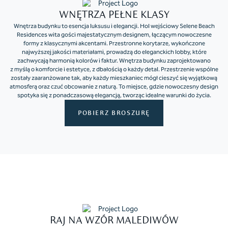
WNĘTRZA PEŁNE KLASY
Wnętrza budynku to esencja luksusu i elegancji. Hol wejściowy Selene Beach
Residences wita gości majestatycznym designem, łączącym nowoczesne
formy z klasycznymi akcentami. Przestronne korytarze, wykończone
najwyższej jakości materiałami, prowadzą do eleganckich lobby, które
zachwycają harmonią kolorów i faktur. Wnętrza budynku zaprojektowano
z myślą o komforcie i estetyce, z dbałością o każdy detal. Przestrzenie wspólne
zostały zaaranżowane tak, aby każdy mieszkaniec mógł cieszyć się wyjątkową
atmosferą oraz czuć obcowanie z naturą. To miejsce, gdzie nowoczesny design
spotyka się z ponadczasową elegancją, tworząc idealne warunki do życia.
POBIERZ BROSZURĘ
RAJ NA WZÓR MALEDIWÓW