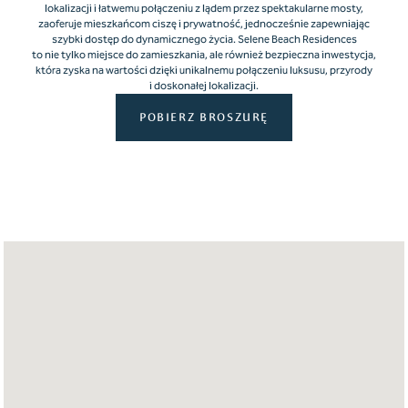
lokalizacji i łatwemu połączeniu z lądem przez spektakularne mosty,
zaoferuje mieszkańcom ciszę i prywatność, jednocześnie zapewniając
szybki dostęp do dynamicznego życia. Selene Beach Residences
to nie tylko miejsce do zamieszkania, ale również bezpieczna inwestycja,
która zyska na wartości dzięki unikalnemu połączeniu luksusu, przyrody
i doskonałej lokalizacji.
POBIERZ BROSZURĘ