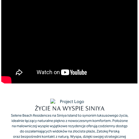
ŻYCIE NA WYSPIE SINIYA
Selene Beach Residences na Siniya Island to synonim luksusowego życia,
idealnie łączący naturalne piękno z nowoczesnym komfortem. Położone
na malowniczej wyspie wyjątkowe rezydencje oferują codzienny dostęp
do oszałamiających widoków na złociste plaże, Zatokę Perską
oraz bezpośredni kontakt z naturą. Wyspa, dzięki swojej strategicznej