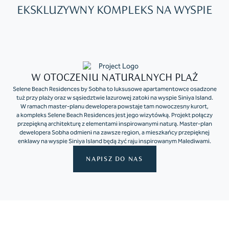
EKSKLUZYWNY KOMPLEKS NA WYSPIE
W OTOCZENIU NATURALNYCH PLAŻ
Selene Beach Residences by Sobha to luksusowe apartamentowce osadzone
tuż przy plaży oraz w sąsiedztwie lazurowej zatoki na wyspie Siniya Island.
W ramach master-planu dewelopera powstaje tam nowoczesny kurort,
a kompleks Selene Beach Residences jest jego wizytówką. Projekt połączy
przepiękną architekturę z elementami inspirowanymi naturą. Master-plan
dewelopera Sobha odmieni na zawsze region, a mieszkańcy przepięknej
enklawy na wyspie Siniya Island będą żyć raju inspirowanym Malediwami.
NAPISZ DO NAS