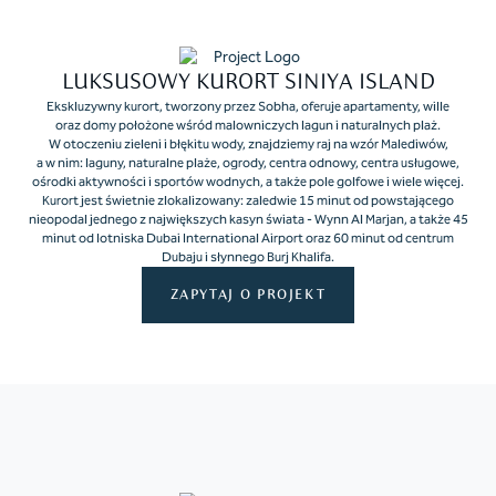
LUKSUSOWY KURORT SINIYA ISLAND
Ekskluzywny kurort, tworzony przez Sobha, oferuje apartamenty, wille
oraz domy położone wśród malowniczych lagun i naturalnych plaż.
W otoczeniu zieleni i błękitu wody, znajdziemy raj na wzór Malediwów,
a w nim: laguny, naturalne plaże, ogrody, centra odnowy, centra usługowe,
ośrodki aktywności i sportów wodnych, a także pole golfowe i wiele więcej.
Kurort jest świetnie zlokalizowany: zaledwie 15 minut od powstającego
nieopodal jednego z największych kasyn świata - Wynn Al Marjan, a także 45
minut od lotniska Dubai International Airport oraz 60 minut od centrum
Dubaju i słynnego Burj Khalifa.
ZAPYTAJ O PROJEKT