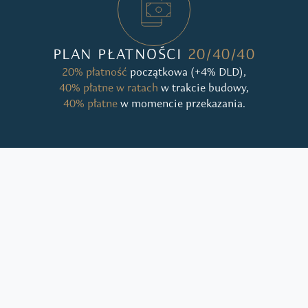
PLAN PŁATNOŚCI
20/40/40
20% płatność
początkowa (+4% DLD),
40% płatne w ratach
w trakcie budowy,
40% płatne
w momencie przekazania.