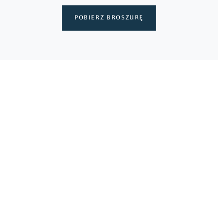
POBIERZ BROSZURĘ
DEWELOPER PREMIUM
SOBHA – WIZJONER KIEROWANY
PASJĄ I ODWAGĄ.