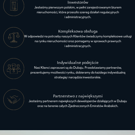
Inwestorów
Jesteśmy pierwszym polskim, w pełni zarejestrowanym biurem
nieruchomości, które przeszło szereg działań regulacyjnych
i administracyjnych.
Kompleksowa obsługa
W odpowiedzi na potrzeby naszych Klientów świadczymy kompleksowe usługi
na rynku nieruchomości oraz pomagamy w sprawach prawnych
i administracyjnych.
Indywidualne podejście
Nasi Klienci zapraszani są do Dubaju. Przedstawiamy partnerów,
prezentujemy możliwości rynku, dobieramy do każdego indywidualną
strategię i narzędzia inwestorskie.
Partnerstwo z największymi
Jesteśmy partnerem największych deweloperów działających w Dubaju
oraz na terenie całych Zjednoczonych Emiratów Arabskich.