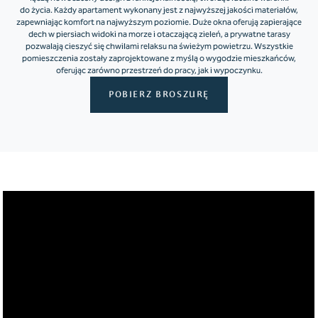
do życia. Każdy apartament wykonany jest z najwyższej jakości materiałów,
zapewniając komfort na najwyższym poziomie. Duże okna oferują zapierające
dech w piersiach widoki na morze i otaczającą zieleń, a prywatne tarasy
pozwalają cieszyć się chwilami relaksu na świeżym powietrzu. Wszystkie
pomieszczenia zostały zaprojektowane z myślą o wygodzie mieszkańców,
oferując zarówno przestrzeń do pracy, jak i wypoczynku.
POBIERZ BROSZURĘ