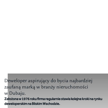
Deweloper aspirujący do bycia najbardziej
zaufaną marką w branży nieruchomości
w Dubaju.
Założona w 1976 roku firma regularnie stawia kolejne kroki na rynku
deweloperskim na Bliskim Wschodzie.