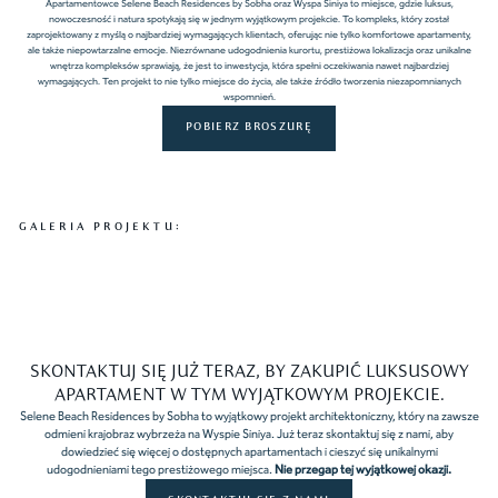
Apartamentowce Selene Beach Residences by Sobha oraz Wyspa Siniya to miejsce, gdzie luksus,
nowoczesność i natura spotykają się w jednym wyjątkowym projekcie. To kompleks, który został
zaprojektowany z myślą o najbardziej wymagających klientach, oferując nie tylko komfortowe apartamenty,
ale także niepowtarzalne emocje. Niezrównane udogodnienia kurortu, prestiżowa lokalizacja oraz unikalne
wnętrza kompleksów sprawiają, że jest to inwestycja, która spełni oczekiwania nawet najbardziej
wymagających. Ten projekt to nie tylko miejsce do życia, ale także źródło tworzenia niezapomnianych
wspomnień.
POBIERZ BROSZURĘ
GALERIA PROJEKTU:
SKONTAKTUJ SIĘ JUŻ TERAZ, BY ZAKUPIĆ LUKSUSOWY
APARTAMENT W TYM WYJĄTKOWYM PROJEKCIE.
Selene Beach Residences by Sobha to wyjątkowy projekt architektoniczny, który na zawsze
odmieni krajobraz wybrzeża na Wyspie Siniya. Już teraz skontaktuj się z nami, aby
dowiedzieć się więcej o dostępnych apartamentach i cieszyć się unikalnymi
udogodnieniami tego prestiżowego miejsca.
Nie przegap tej wyjątkowej okazji.