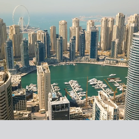
POZNAJ WSZYSTKIE DOSTĘPNE NIERUCHOMOŚCI
MERIVA BY
PASSO BY
SOBHA
SOBHA
ELLINGTON
BEYOND
YACHTSIDE
PRISTINE
MARINA
BEACH
RESIDENCES
RESIDENCES