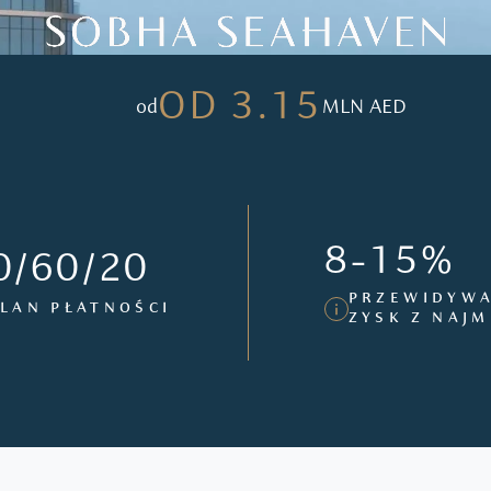
OD 3.15
od
MLN AED
8-15%
0/60/20
PRZEWIDYW
LAN PŁATNOŚCI
ZYSK Z NAJ