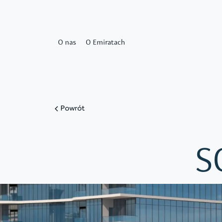
O nas
O Emiratach
Powrót
S